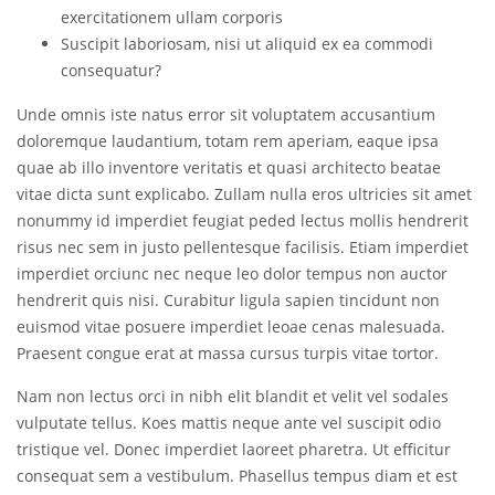
exercitationem ullam corporis
Suscipit laboriosam, nisi ut aliquid ex ea commodi
consequatur?
Unde omnis iste natus error sit voluptatem accusantium
doloremque laudantium, totam rem aperiam, eaque ipsa
quae ab illo inventore veritatis et quasi architecto beatae
vitae dicta sunt explicabo. Zullam nulla eros ultricies sit amet
nonummy id imperdiet feugiat peded lectus mollis hendrerit
risus nec sem in justo pellentesque facilisis. Etiam imperdiet
imperdiet orciunc nec neque leo dolor tempus non auctor
hendrerit quis nisi. Curabitur ligula sapien tincidunt non
euismod vitae posuere imperdiet leoae cenas malesuada.
Praesent congue erat at massa cursus turpis vitae tortor.
Nam non lectus orci in nibh elit blandit et velit vel sodales
vulputate tellus. Koes mattis neque ante vel suscipit odio
tristique vel. Donec imperdiet laoreet pharetra. Ut efficitur
consequat sem a vestibulum. Phasellus tempus diam et est