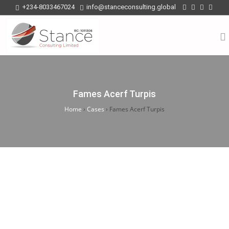
+234-8033467024
info@stanceconsulting.global
Fames Acerf Turpis
Home
›
Cases
›
Fames Acerf Turpis