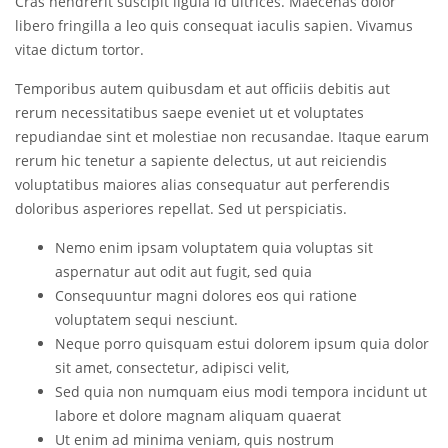
Cras hendrerit suscipit ligula id ultrices. Maecenas dolor
libero fringilla a leo quis consequat iaculis sapien. Vivamus
vitae dictum tortor.
Temporibus autem quibusdam et aut officiis debitis aut
rerum necessitatibus saepe eveniet ut et voluptates
repudiandae sint et molestiae non recusandae. Itaque earum
rerum hic tenetur a sapiente delectus, ut aut reiciendis
voluptatibus maiores alias consequatur aut perferendis
doloribus asperiores repellat. Sed ut perspiciatis.
Nemo enim ipsam voluptatem quia voluptas sit
aspernatur aut odit aut fugit, sed quia
Consequuntur magni dolores eos qui ratione
voluptatem sequi nesciunt.
Neque porro quisquam estui dolorem ipsum quia dolor
sit amet, consectetur, adipisci velit,
Sed quia non numquam eius modi tempora incidunt ut
labore et dolore magnam aliquam quaerat
Ut enim ad minima veniam, quis nostrum